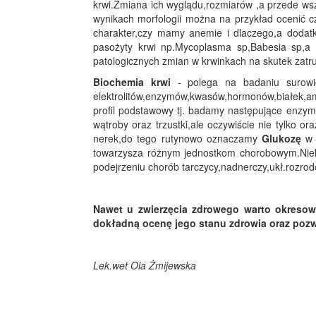
krwi.Zmiana ich wyglądu,rozmiarów ,a przede ws
wynikach morfologii można na przykład ocenić 
charakter,czy mamy anemie i dlaczego,a dodat
pasożyty krwi np.Mycoplasma sp,Babesia sp,a
patologicznych zmian w krwinkach na skutek zatr
Biochemia krwi
- polega na badaniu surowic
elektrolitów,enzymów,kwasów,hormonów,białek,a
profil podstawowy tj. badamy następujące enzym
wątroby oraz trzustki,ale oczywiście nie tylko or
nerek,do tego rutynowo oznaczamy
Glukozę
w 
towarzysza różnym jednostkom chorobowym.Nie
podejrzeniu chorób tarczycy,nadnerczy,ukł.rozro
Nawet u zwierzęcia zdrowego warto okresow
dokładną ocenę jego stanu zdrowia oraz poz
Lek.wet Ola Żmijewska