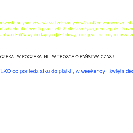
szawie przypadków zwierząt zakażonych wścieklizną wprowadza : o
ni od dnia ukończenia przez kota 3 miesiąca życia, a następnie nie rzad
o zarówno kotów wychodzących jak i niewychodzących na całym obszarz
E CZEKAJ W POCZEKALNI - W TROSCE O PAŃSTWA CZAS !
LKO od poniedziałku do piątki , w weekendy i święta de
le i święta ceny usług są wyższe - szczegóły na miejsc
odz 10-16