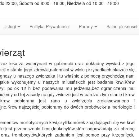
 do 22:00, Sobota od 8:00 - 18:00, Niedziela od 10:00 - 18:00
Usługi
Polityka Prywatności
Porady
Salon piekności
ierząt
rzez lekarza weterynarii w gabinecie oraz dokładny wywiad z jego
cji o stanie jego zdrowia,natomiast w wielu przypadkach okazuje się
iagnozy u naszego zwierzaka i tu właśnie z pomocą przychodzą nam
jakie wykonujemy u naszych milusińskich jest badanie krwi.Krew
 czyli po ok 12 h bez podawania mu jedzenia,bez ograniczenia mu
jemy od tej zasady np.gdy zwierze jest w bardzo złym stanie i krew
 krew pobierana jest rano u zwierzęcia zrelaksowanego i
ajne.Krew najczęściej pobieramy do dwóch probówek-na morfologie i
lementów morfotycznych krwi,czyli komórek znajdujących się we krwi
mie jest przenoszenie tlenu,leukocytów,które odpowiadają za obronę
oraz trombocytów,których zadaniem jest pomoc przy krzepnięciu