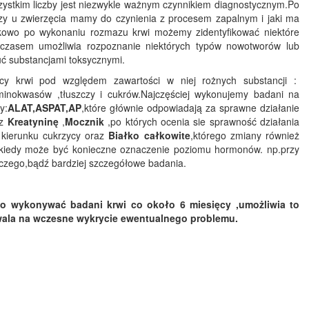
zystkim liczby jest niezwykle ważnym czynnikiem diagnostycznym.Po
czy u zwierzęcia mamy do czynienia z procesem zapalnym i jaki ma
kowo po wykonaniu rozmazu krwi możemy zidentyfikować niektóre
 czasem umożliwia rozpoznanie niektórych typów nowotworów lub
uć substancjami toksycznymi.
y krwi pod względem zawartości w niej rożnych substancji :
minokwasów ,tłuszczy i cukrów.Najczęściej wykonujemy badani na
y:
ALAT,ASPAT,AP
,które głównie odpowiadają za sprawne działanie
az
Kreatyninę
,
Mocznik
,po których ocenia sie sprawność działania
kierunku cukrzycy oraz
Białko całkowite
,którego zmiany również
kiedy może być konieczne oznaczenie poziomu hormonów. np.przy
dczego,bądź bardziej szczegółowe badania.
o wykonywać badani krwi co około 6 miesięcy ,umożliwia to
wala na wczesne wykrycie ewentualnego problemu.