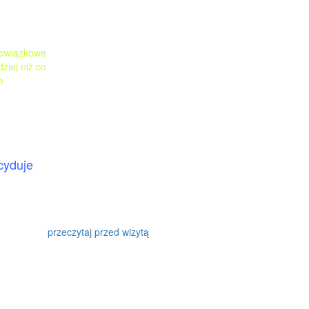
bowiązkowe
ziej niż co
e
cyduje
przeczytaj przed wizytą
u.