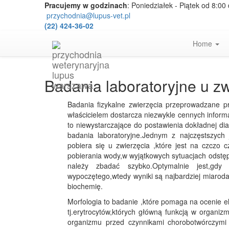
Pracujemy w godzinach
: Poniedziałek - Piątek od 8:00
przychodnia@lupus-vet.pl
(22) 424-36-02
Home
Badania laboratoryjne u zw
Badania fizykalne zwierzęcia przeprowadzane p
właścicielem dostarcza niezwykle cennych informa
to niewystarczające do postawienia dokładnej d
badania laboratoryjne.Jednym z najczęstszych 
pobiera się u zwierzęcia ,które jest na czczo
pobierania wody,w wyjątkowych sytuacjach odstępu
należy zbadać szybko.Optymalnie jest,gdy
wypoczętego,wtedy wyniki są najbardziej miarod
biochemię.
Morfologia to badanie ,które pomaga na ocenie e
tj.erytrocytów,których główną funkcją w organiz
organizmu przed czynnikami chorobotwórczymi 