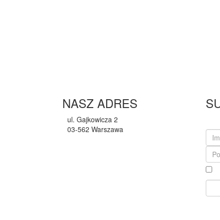
NASZ ADRES
S
ul. Gajkowicza 2
03-562 Warszawa
przychodnia@lupus-vet.pl
(22) 424-36-02