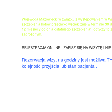
Wojewoda Mazowiecki w związku z występowaniem w War
szczepienia kotów przeciwko wściekliźnie w terminie 30 d
12 miesięcy od dnia ostatniego szczepienia” dotyczy t
zagrożonym.
REJESTRACJA ONLINE - ZAPISZ SIĘ NA WIZYTĘ I NI
Rezerwacja wizyt na godziny jest możliwa TY
kolejność przyjścia lub stan pacjenta .
W dni powszednie po godzinie 21 , w niedzie
W dniu 4.06.2026 (czwartek) pracujemy w g