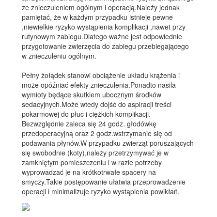
ze znieczuleniem ogólnym i operacją.Należy jednak
pamiętać, że w każdym przypadku istnieje pewne
,niewielkie ryzyko wystąpienia komplikacji ,nawet przy
rutynowym zabiegu.Dlatego ważne jest odpowiednie
przygotowanie zwierzęcia do zabiegu przebiegającego
w znieczuleniu ogólnym.
Pełny żołądek stanowi obciążenie układu krążenia i
może opóźniać efekty znieczulenia.Ponadto nasila
wymioty będące skutkiem ubocznym środków
sedacyjnych.Może wtedy dojść do aspiracji treści
pokarmowej do płuc i ciężkich komplikacji.
Bezwzględnie zaleca się 24 godz. głodówkę
przedoperacyjną oraz 2 godz.wstrzymanie się od
podawania płynów.W przypadku zwierząt poruszających
się swobodnie (koty),należy przetrzymywać je w
zamkniętym pomieszczeniu i w razie potrzeby
wyprowadzać je na krótkotrwałe spacery na
smyczy.Takie postępowanie ułatwia przeprowadzenie
operacji i minimalizuje ryzyko wystąpienia powikłań.