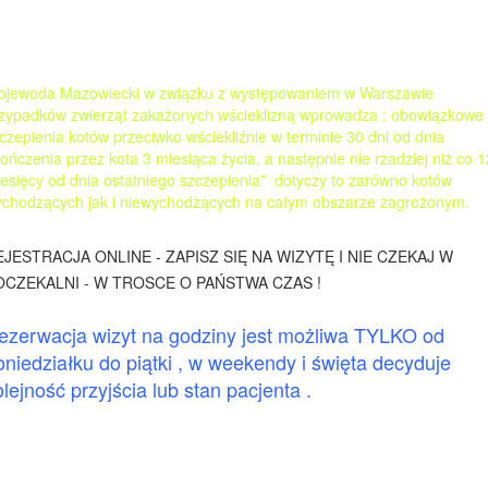
jewoda Mazowiecki w związku z występowaniem w Warszawie
zypadków zwierząt zakażonych wścieklizną wprowadza : obowiązkowe
czepienia kotów przeciwko wściekliźnie w terminie 30 dni od dnia
ończenia przez kota 3 miesiąca życia, a następnie nie rzadziej niż co 1
esięcy od dnia ostatniego szczepienia” dotyczy to zarówno kotów
chodzących jak i niewychodzących na całym obszarze zagrożonym.
EJESTRACJA ONLINE - ZAPISZ SIĘ NA WIZYTĘ I NIE CZEKAJ W
OCZEKALNI - W TROSCE O PAŃSTWA CZAS !
ezerwacja wizyt na godziny jest możliwa TYLKO od
oniedziałku do piątki , w weekendy i święta decyduje
olejność przyjścia lub stan pacjenta .