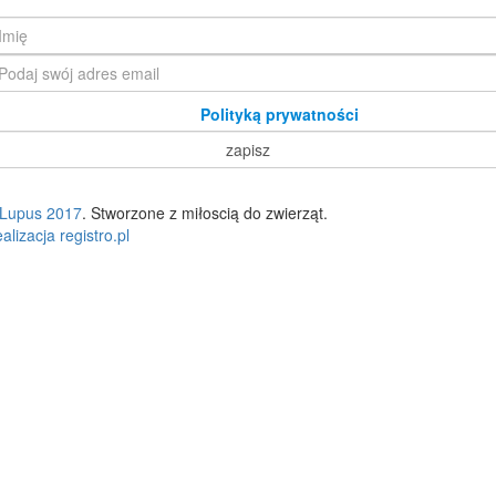
Zapoznałam/em się z
Polityką prywatności
Lupus 2017
. Stworzone z miłoscią do zwierząt.
alizacja registro.pl