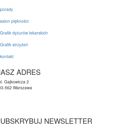
porady
salon piękności
Grafik dyżurów lekarskich
Grafik strzyżeń
kontakt
NASZ ADRES
ul. Gajkowicza 2
03-562 Warszawa
przychodnia@lupus-vet.pl
(22) 424-36-02
SUBSKRYBUJ NEWSLETTER