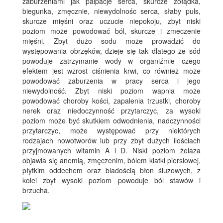
zaburzeniami jak palpacje serca, skurcze żołądka,
biegunka, zmęcznie, niewydolnośc serca, słaby puls,
skurcze mięśni oraz uczucie niepokoju, zbyt niski
poziom może powodować ból, skurcze i zmeczenie
mięśni. Zbyt dużo sodu może prowadzić do
występowania obrzęków, dzieje się tak dlatego że sód
powoduje zatrzymanie wody w organiźmie czego
efektem jest wzrost ciśnienia krwi, co również może
powodować zaburzenia w pracy serca i jego
niewydolność. Zbyt niski poziom wapnia może
powodować choroby kości, zapalenia trzustki, choroby
nerek oraz niedoczynność przytarczyc, za wysoki
poziom może być skutkiem odwodnienia, nadczynności
przytarczyc, może występować przy niektórych
rodzajach nowotworów lub przy zbyt dużych ilościach
przyjmowanych witamin A i D. Niski poziom żelaza
objawia się anemią, zmęczenim, bólem klatki piersiowej,
płytkim oddechem oraz bladością błon śluzowych, z
kolei zbyt wysoki poziom powoduje ból stawów i
brzucha.