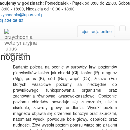
racujemy w godzinach
: Poniedziałek - Piątek od 8:00 do 22:00, Sobot
 8:00 - 18:00, Niedziela od 10:00 - 18:00
zychodnia@lupus-vet.pl
2) 424-36-02
rejestracja online
onogram
Badanie polega na ocenie w surowicy krwi poziomów
pierwiastków takich jak chlorki (Cl), fosfor (P), magnez
(Mg), potas (K), sód (Na), wapń (Ca), żelazo (Fe)
których właścicwe poziomy sa niezbędne do
prawidłowego funkcjonowania organizmu oraz
zachowania równowagi kwasowo-zasadowej. Obniżenie
poziomu chlorków powoduje się zmęczenie, niskim
ciśnienie, zawroty głowy, omdlenia. Wysoki poziom
magnezu objawia się drżeniem kończyn oraz skurczmi,
natomiast wysoki powoduje bóle głowy, ospałośc oraz
nudności. Zbyt wysoki poziom potasu wiąże się z takimi