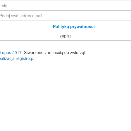
Zapoznałam/em się z
Polityką prywatności
Lupus 2017
. Stworzone z miłoscią do zwierząt.
alizacja registro.pl