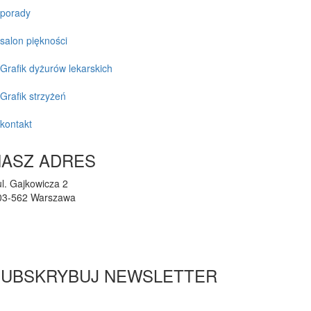
porady
salon piękności
Grafik dyżurów lekarskich
Grafik strzyżeń
kontakt
NASZ ADRES
ul. Gajkowicza 2
03-562 Warszawa
przychodnia@lupus-vet.pl
(22) 424-36-02
SUBSKRYBUJ NEWSLETTER