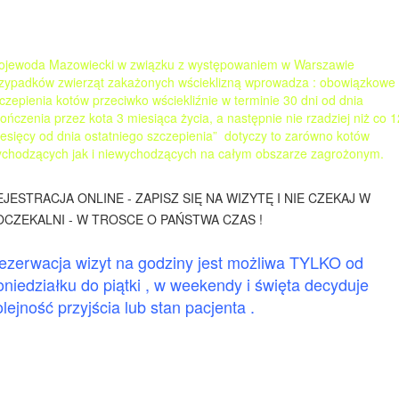
jewoda Mazowiecki w związku z występowaniem w Warszawie
zypadków zwierząt zakażonych wścieklizną wprowadza : obowiązkowe
czepienia kotów przeciwko wściekliźnie w terminie 30 dni od dnia
ończenia przez kota 3 miesiąca życia, a następnie nie rzadziej niż co 1
esięcy od dnia ostatniego szczepienia” dotyczy to zarówno kotów
chodzących jak i niewychodzących na całym obszarze zagrożonym.
EJESTRACJA ONLINE - ZAPISZ SIĘ NA WIZYTĘ I NIE CZEKAJ W
OCZEKALNI - W TROSCE O PAŃSTWA CZAS !
ezerwacja wizyt na godziny jest możliwa TYLKO od
oniedziałku do piątki , w weekendy i święta decyduje
olejność przyjścia lub stan pacjenta .